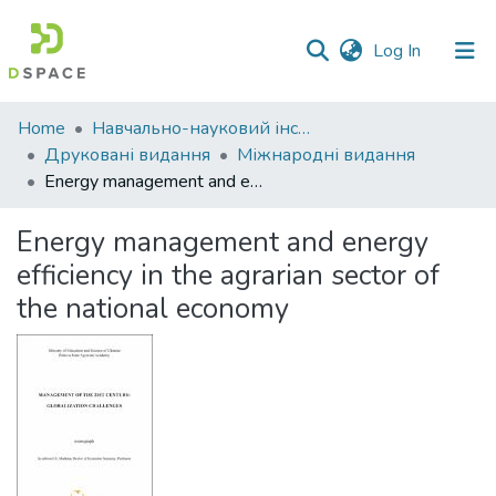
(current)
Log In
Communities
Home
Навчально-науковий інститут економіки, управління, права та інформаційних технологій
&
Друковані видання
Міжнародні видання
Collections
Energy management and energy efficiency in the agrarian sector of the national economy
All of DSpace
Energy management and energy
efficiency in the agrarian sector of
Statistics
the national economy