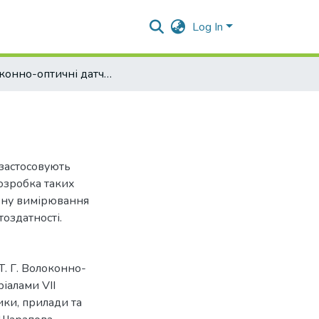
Log In
Волоконно-оптичні датчики тиску
застосовують
озробка таких
зону вимірювання
тоздатності.
 Т. Г. Волоконно-
ріалами VII
ки, прилади та