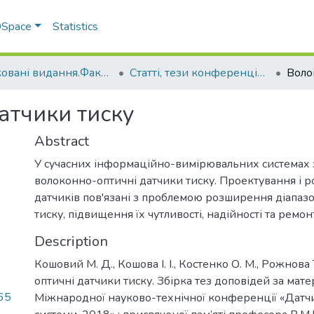
 DSpace
Statistics
Друковані видання.Факультет інженерно-технологічний
Статті, тези конференцій. Факультет інженерно-технологічний
атчики тиску
Abstract
У сучасних інформаційно-вимірювальних системах 
волоконно-оптичні датчики тиску. Проектування і р
датчиків пов'язані з проблемою розширення діапа
тиску, підвищення їх чутливості, надійності та ремон
Description
Кошовий М. Д., Кошова І. І., Костенко О. М., Рожнова
оптичні датчики тиску. Збірка тез доповідей за мате
65
Міжнародної науково-технічної конференції «Датчи