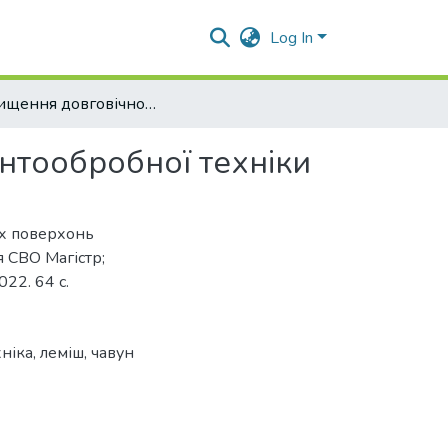
Log In
Підвищення довговічності робочих поверхонь ґрунтообробної техніки
нтообробної техніки
их поверхонь
я СВО Магістр;
22. 64 с.
ніка, леміш, чавун