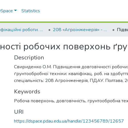
 DSpace
Statistics
Кваліфікаційні роботи. Факультет інженерно-технологічний
208 «Агроінженерія» - Магістри 2021-2022
ності робочих поверхонь ґру
Description
Свириденко О.М. Підвищення довговічності робоч
ґрунтообробної техніки: кваліфікац. роб. на здобутт
спеціальність: 208 Агроінженерія, ПДАУ. Полтава, 20
Keywords
Робоча поверхонь, довговічність, грунтообробна тех
URI
https://dspace.pdau.edu.ua/handle/123456789/12657