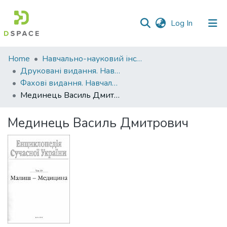
(current)
Log In
Communities
Home
Навчально-науковий інститут агротехнологій, селекції та екології
&
Друковані видання. Навчально-науковий інститут агротехнологій, селекції та екології
Collections
Фахові видання. Навчально-науковий інститут агротехнологій, селекції та екології
Мединець Василь Дмитрович
All of DSpace
Мединець Василь Дмитрович
Statistics