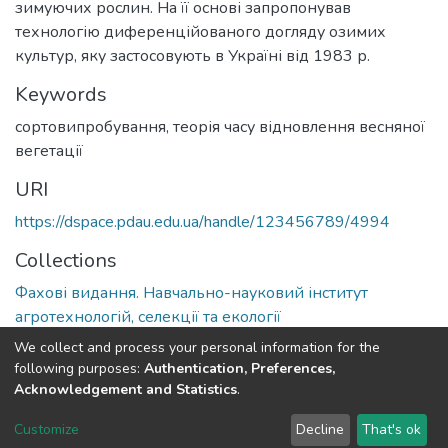
зимуючих рослин. На її основі запропонував
технологію диференційованого догляду озимих
культур, яку застосовують в Україні від 1983 р.
Keywords
сортовипробування
,
теорія часу відновлення весняної
вегетації
URI
https://dspace.pdau.edu.ua/handle/123456789/4994
Collections
Фахові видання. Навчально-науковий інститут
агротехнологій, селекції та екології
We collect and process your personal information for the
Full item page
following purposes:
Authentication, Preferences,
Acknowledgement and Statistics
.
DSpace software
copyright © 2002-2026
LYRASIS
Customize
Decline
That's ok
Cookie settings
Send Feedback