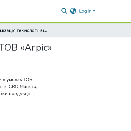
Log In
Оптимізація технології відгодівлі свиней в умовах ТОВ «Агріс» Полтавської області
 ТОВ «Агріс»
ей в умовах ТОВ
уття СВО Магістр;
обки продукції