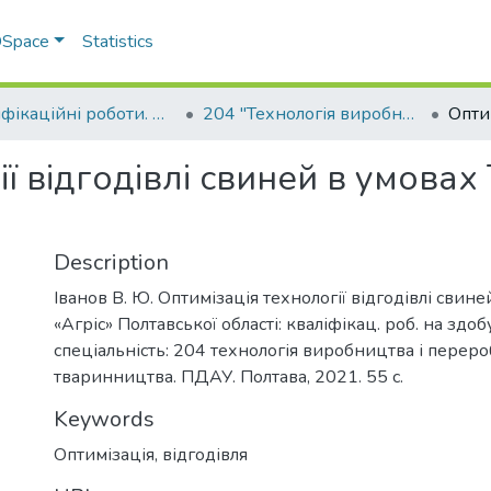
 DSpace
Statistics
Кваліфікаційні роботи. Факультет технологій тваринництва та продовольства
204 "Технологія виробництва і переробки продукції тваринництва" - Магістри 2021-2022
ї відгодівлі свиней в умовах
Description
Іванов В. Ю. Оптимізація технології відгодівлі свин
«Агріс» Полтавської області: кваліфікац. роб. на здоб
спеціальність: 204 технологія виробництва і перер
тваринництва. ПДАУ. Полтава, 2021. 55 с.
Keywords
Оптимізація
,
відгодівля