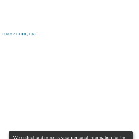
ї тваринництва" -
We collect and process your personal information for the