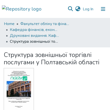
(current)
Log In
Communities
Home
Факультет обліку та фінансів
&
Кафедра фінансів, економічних досліджень і туризму
Collections
Друковані видання. Кафедра фінансів, економічних досліджень і туризму
Структура зовнішньої торгівлі послугами у Полтавській області
All of DSpace
Структура зовнішньої торгівлі
Statistics
послугами у Полтавській області