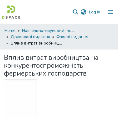
(current)
Log In
Communities
Home
Навчально-науковий інститут економіки, управління, права та інформаційних технологій
&
Друковані видання
Фахові видання
Collections
Вплив витрат виробництва на конкурентоспроможність фермерських господарств
All of DSpace
Вплив витрат виробництва на
конкурентоспроможність
Statistics
фермерських господарств