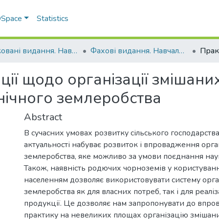
 DSpace
Statistics
Друковані видання. Навчально-науковий інститут агротехнологій, селекції та екології
Фахові видання. Навчально-науковий інститут агротехнологій, селекції та екології
ії щодо організації змішаних
нічного землеробства
Abstract
В сучасних умовах розвитку сільського господарства
актуальності набуває розвиток і впровадження орга
землеробства, яке можливо за умови поєднання нау
Також, наявність родючих чорноземів у користуванн
населенням дозволяє використовувати систему орга
землеробства як для власних потреб, так і для реалі
продукції. Це дозволяє нам запропонувати до впро
практику на невеликих площах організацію змішани