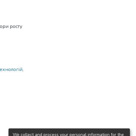
тори росту
ехнологій,
We collect and process your personal information for the