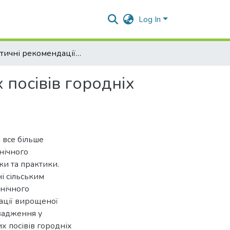
Log In
Практичні рекомендації щодо організації змішаних посівів городніх культур за умов органічного землеробства
 посівів городніх
 все більше
нічного
ки та практики.
і сільським
нічного
зації вирощеної
вадження у
х посівів городніх