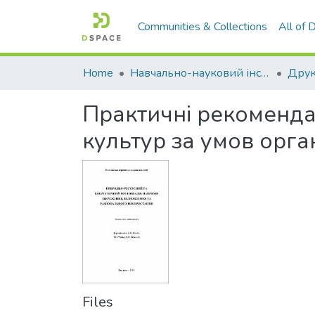
Communities & Collections
All of
Home
Навчально-науковий інститут агротехнологій, селекції та екології
Практичні рекомендац
культур за умов орга
Files