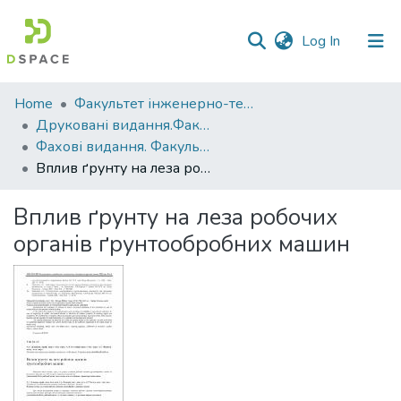
(current)
Log In
Communities
Home
Факультет інженерно-технологічний
&
Друковані видання.Факультет інженерно-технологічний
Collections
Фахові видання. Факультет інженерно-технологічний
Вплив ґрунту на леза робочих органів ґрунтообробних машин
All of DSpace
Вплив ґрунту на леза робочих
Statistics
органів ґрунтообробних машин