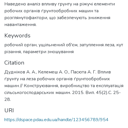
Наведено аналіз впливу грунту на ріжучі елементи
робочих органів ґрунтообробних машин та
розглянутофактори, що забезпечують зниження
навантаження.
Keywords
робочий орган
,
ущільнений об'єм
,
затуплення леза
,
кут
різання
,
параметри зношування
Citation
Дудніков А. А., Келемеш А. О., Пасюта А. Г. Вплив
ґрунту на леза робочих органів ґрунтообробних
машин // Конструювання, виробництво та експлуатація
сільськогосподарських машин. 2015. Вип. 45(2).С. 25-
28.
URI
https://dspace.pdau.edu.ua/handle/123456789/954