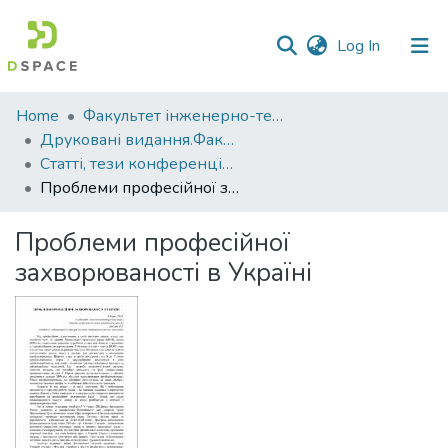
(current)
Log In
Communities
Home
Факультет інженерно-технологічний
&
Друковані видання.Факультет інженерно-технологічний
Collections
Статті, тези конференцій. Факультет інженерно-технологічний
Проблеми професійної захворюваності в Україні
All of DSpace
Проблеми професійної
Statistics
захворюваності в Україні