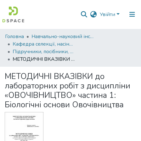
Увійти
Фонди
Головна
Навчально-науковий інститут агротехнологій, селекції та екології
та
Кафедра селекції, насінництва і генетики
зібрання
Підручники, посібники, методичні рекомендації, монографії. Кафедра селекції, насінництва і генетики
МЕТОДИЧНІ ВКАЗІВКИ до лабораторних робіт з дисципліни «ОВОЧІВНИЦТВО» частина 1: Біологічні основи Овочівництва
Пошук за критеріями
МЕТОДИЧНІ ВКАЗІВКИ до
Статистика
лабораторних робіт з дисципліни
«ОВОЧІВНИЦТВО» частина 1:
Біологічні основи Овочівництва