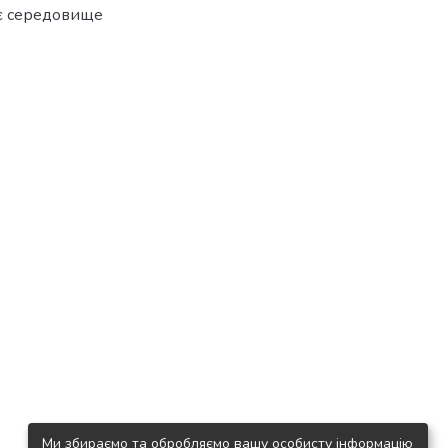
нє середовище
Ми збираємо та обробляємо вашу особисту інформацію