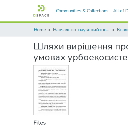
Communities & Collections
All of
Home
Навчально-науковий інститут агротехнологій, селекції та екології
Шляхи вирішення про
умовах урбоекосисте
Files