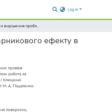
Log In
Шляхи вирішення проблеми локальних проявів парникового ефекту в умовах урбоекосистеми.
арникового ефекту в
них проявів
ом. робота за
я» / Клюшник
т М. А. Піщаленко.
ння поверхонь,