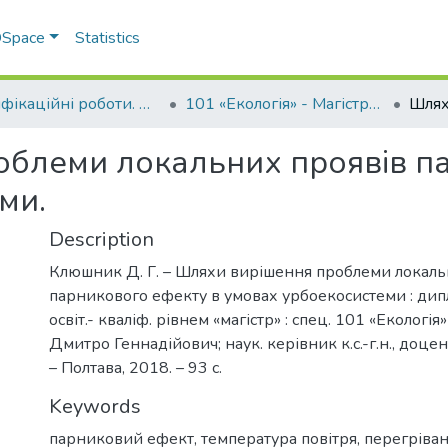
 DSpace
Statistics
Кваліфікаційні роботи. ННІ агротехнологій, селекції та екології
101 «Екологія» - Магістри 2018-2020
блеми локальних проявів п
ми.
Description
Клюшник Д. Г. – Шляхи вирішення проблеми локаль
парникового ефекту в умовах урбоекосистеми : дипл
освіт.- кваліф. рівнем «магістр» : спец. 101 «Екологі
Дмитро Геннадійович; наук. керівник к.с.-г.н., доцен
– Полтава, 2018. – 93 с.
Keywords
парниковий ефект, температура повітря, перегріва