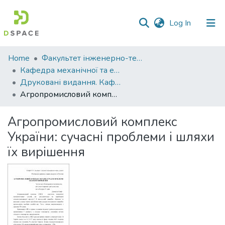
(current)
Log In
Communities
Home
Факультет інженерно-технологічний
&
Кафедра механічної та електричної інженерії
Collections
Друковані видання. Кафедра механічної та електричної інженерії
Агропромисловий комплекс України: сучасні проблеми і шляхи їх вирішення
All of DSpace
Агропромисловий комплекс
Statistics
України: сучасні проблеми і шляхи
їх вирішення