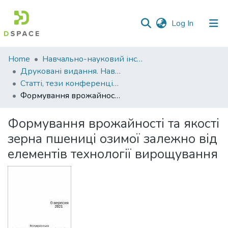
(current)
Log In
Communities
Home
Навчально-науковий інститут агротехнологій, селекції та екології
&
Друковані видання. Навчально-науковий інститут агротехнологій, селекції та екології
Collections
Статті, тези конференцій. Навчально-науковий інститут агротехнологій, селекції та екології
Формування врожайності та якості зерна пшениці озимої залежно від елементів технології вирощування
All of DSpace
Формування врожайності та якості
Statistics
зерна пшениці озимої залежно від
елементів технології вирощування