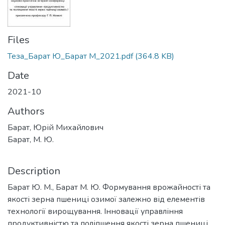
Files
Теза_Барат Ю_Барат М_2021.pdf
(364.8 KB)
Date
2021-10
Authors
Барат, Юрій Михайлович
Барат, М. Ю.
Description
Барат Ю. М., Барат М. Ю. Формування врожайності та
якості зерна пшениці озимої залежно від елементів
технології вирощування. Інновації управління
продуктивністю та поліпшення якості зерна пшениці