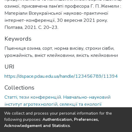
озимої, присвячена пам’яті професора Г. П. Жемели :
Матеріали Всеукраїнської науково-практичної
інтернет-конференції, 30 вересня 2021 року.
Полтава, 2021. С. 20–23.
Keywords
Пшениця озима, сорт, норма висіву, строки сівби,
урожайність, вміст клейковини, якість клейковини
URI
https://dspace.pdau.edu.ua/handle/123456789/11394
Collections
Статті, тези конференцій. Навчально-науковий
інститут агротехнологій, селекції та екології
We collect and process your personal information for the
Full item page
following purposes:
Authentication, Preferences,
Acknowledgement and Statistics
.