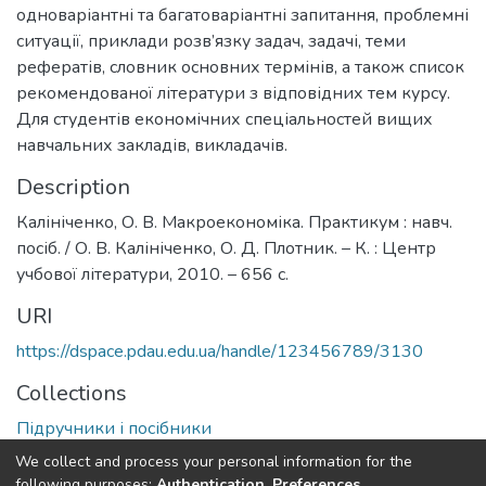
одноваріантні та багатоваріантні запитання, проблемні
ситуації, приклади розв’язку задач, задачі, теми
рефератів, словник основних термінів, а також список
рекомендованої літератури з відповідних тем курсу.
Для студентів економічних спеціальностей вищих
навчальних закладів, викладачів.
Description
Калініченко, О. В. Макроекономіка. Практикум : навч.
посіб. / О. В. Калініченко, О. Д. Плотник. – К. : Центр
учбової літератури, 2010. – 656 с.
URI
https://dspace.pdau.edu.ua/handle/123456789/3130
Collections
Підручники і посібники
We collect and process your personal information for the
Full item page
following purposes:
Authentication, Preferences,