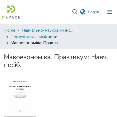
(current)
Log In
Communities
Home
Навчально-науковий інститут економіки, управління, права та інформаційних технологій
&
Підручники і посібники
Collections
Макоекономіка. Практикум: Навч. посіб.
All of DSpace
Макоекономіка. Практикум: Навч.
посіб.
Statistics