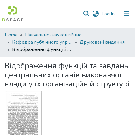
(current)
Log In
Communities
Home
Навчально-науковий інститут економіки, управління, права та інформаційних технологій
&
Кафедра публічного управління та адміністрування
Друковані видання
Collections
Відображення функцій та завдань центральних органів виконавчої влади у їх організаційній структурі
All of DSpace
Відображення функцій та завдань
центральних органів виконавчої
Statistics
влади у їх організаційній структурі