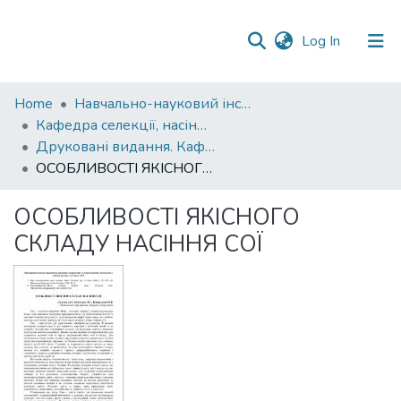
(current)
Log In
Communities
Home
Навчально-науковий інститут агротехнологій, селекції та екології
&
Кафедра селекції, насінництва і генетики
Collections
Друковані видання. Кафедра селекції, насінництва і генетики
ОСОБЛИВОСТІ ЯКІСНОГО СКЛАДУ НАСІННЯ СОЇ
All of DSpace
ОСОБЛИВОСТІ ЯКІСНОГО
Statistics
СКЛАДУ НАСІННЯ СОЇ