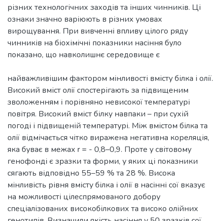
різних технологічних заходів та інших чинників. Ці
ознаки значно варіюють в різних умовах
вирощування. При вивченні впливу цілого ряду
чинників на біохімічні показники насіння було
показано, що навколишнє середовище є
найважливішим фактором мінливості вмісту білка і олії.
Високий вміст олії спостерігають за підвищеним
зволоженням і порівняно невисокої температурі
повітря. Високий вміст білку навпаки – при сухій
погоді і підвищеній температурі. Між вмістом білка та
олії відмічається чітко виражена негативна кореляція,
яка буває в межах r = - 0,8–0,9. Проте у світовому
генофонді є зразки та форми, у яких ці показники
сягають відповідно 55–59 % та 28 %. Висока
мінливість рівня вмісту білка і олії в насінні сої вказує
на можливості цілеспрямованого добору
спеціалізованих високобілкових та високо олійних
генотипів. Визначили якість насіння у 50 зразків сої