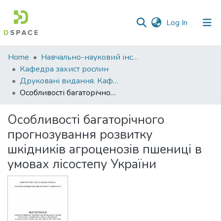
(current)
Log In
Communities
Home
Навчально-науковий інститут агротехнологій, селекції та екології
&
Кафедра захист рослин
Collections
Друковані видання. Кафедра захист рослин
Особливості багаторічного прогнозування розвитку шкідників агроценозів пшениці в умовах лісостепу України
All of DSpace
Особливості багаторічного
Statistics
прогнозування розвитку
шкідників агроценозів пшениці в
умовах лісостепу України