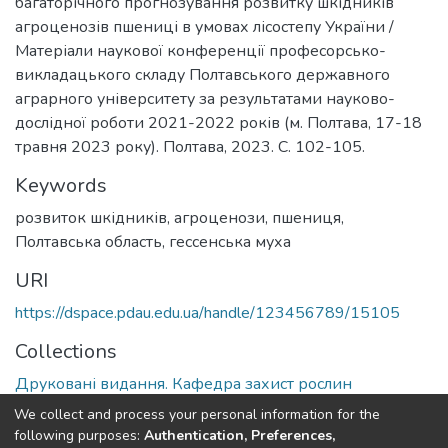
багаторічного прогнозування розвитку шкідників
агроценозів пшениці в умовах лісостепу України /
Матеріали наукової конференції професорсько-
викладацького складу Полтавського державного
аграрного університету за результатами науково-
дослідної роботи 2021-2022 років (м. Полтава, 17-18
травня 2023 року). Полтава, 2023. С. 102-105.
Keywords
розвиток шкідників
,
агроценози
,
пшениця
,
Полтавська область
,
гессенська муха
URI
https://dspace.pdau.edu.ua/handle/123456789/15105
Collections
Друковані видання. Кафедра захист рослин
We collect and process your personal information for the
Full item page
following purposes:
Authentication, Preferences,