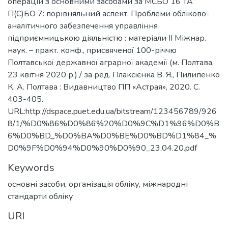
операцій з основними засобами за МСБО 16 ТА
П(С)БО 7: порівняльний аспект. Проблеми обліково-
аналітичного забезпечення управління
підприємницькою діяльністю : матеріали ІІ Міжнар.
наук. – практ. конф., присвяченої 100-річчю
Полтавської державної аграрної академії (м. Полтава,
23 квітня 2020 р.) / за ред. Плаксієнка В. Я., Пилипенко
К. А. Полтава : Видавництво ПП «Астрая», 2020. С.
403-405.
URL:http://dspace.puet.edu.ua/bitstream/123456789/926
8/1/%D0%86%D0%86%20%D0%9C%D1%96%D0%B
6%D0%BD_%D0%BA%D0%BE%D0%BD%D1%84_%
D0%9F%D0%94%D0%90%D0%90_23.04.20.pdf
Keywords
основні засоби, організація обліку, міжнародні
стандарти обліку
URI