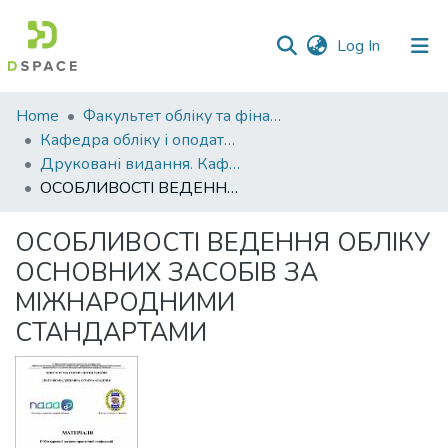
(current)
Log In
Communities
Home
Факультет обліку та фінансів
&
Кафедра обліку і оподаткування
Collections
Друковані видання. Кафедра обліку і оподаткування
ОСОБЛИВОСТІ ВЕДЕННЯ ОБЛІКУ ОСНОВНИХ ЗАСОБІВ ЗА МІЖНАРОДНИМИ СТАНДАРТАМИ
All of DSpace
ОСОБЛИВОСТІ ВЕДЕННЯ ОБЛІКУ
Statistics
ОСНОВНИХ ЗАСОБІВ ЗА
МІЖНАРОДНИМИ
СТАНДАРТАМИ