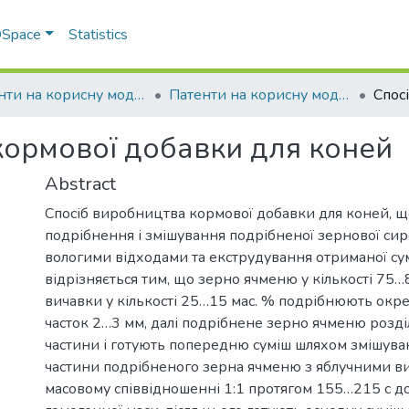
 DSpace
Statistics
Патенти на корисну модель
Патенти на корисну модель_2021
кормової добавки для коней
Abstract
Спосіб виробництва кормової добавки для коней, 
подрібнення і змішування подрібненої зернової си
вологими відходами та екструдування отриманої сум
відрізняється тим, що зерно ячменю у кількості 75…8
вичавки у кількості 25…15 мас. % подрібнюють окр
часток 2…3 мм, далі подрібнене зерно ячменю розді
частини і готують попередню суміш шляхом змішува
частини подрібненого зерна ячменю з яблучними в
масовому співвідношенні 1:1 протягом 155…215 с д