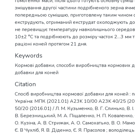
гомогенної маси, після цього готують основну суміш
змішування другої частини подрібненого зерна ячм
попередньою сумішшю, приготовлену таким чином 
екструдують, отриманий екструдат охолоджують до
не перевищує температуру навколишнього середов
10±2 °C та подрібнюють до розміру часток 2…3 мм 
раціоні коней протягом 21 дня.
Keywords
Кормові добавки, способи виробництва кормових д
добавки для коней
Citation
Спосіб виробництва кормової добавки для коней : п
Україна: МПК (2021.01) A23K 10/00 A23K 40/25 (2
50/20 (2016.01) / Л. М. Кузьменко, В. Г. Слинько, В. 
В. Березницький, М. А. Піщаленко, Н. П. Коваленко, 
О. Кузіна, А. В. Стрижак, А. О. Самохатько, В. О. Мамо
Є. В Чухліб, Я. В. Діденко, Є. Я. Прасолов ; володілец