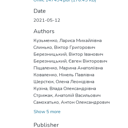
Опис 147494.pdf
(176.45 KB)
Date
2021-05-12
Authors
Кузьменко, Лариса Михайлівна
Слинько, Віктор Григорович
Березницький, Віктор Іванович
Березницький, Євген Вікторович
Піщаленко, Марина Анатоліївна
Коваленко, Нінель Павлівна
Шерстюк, Олена Леонідівна
Кузіна, Влада Олександрівна
Стрижак, Анатолій Васильович
Самохатько, Антон Олександрович
Show 5 more
Publisher