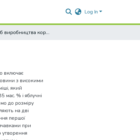
Log In
Спосіб виробництва кормової добавки для коней
що включає
ровини з високими
іші, який
5 мас. % і яблучні
емо до розміру
ляють на дві
ння першої
ичавками при
о утворення