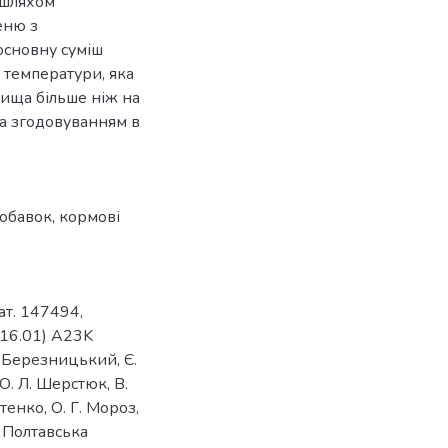
 шляхом
еню з
основну суміш
 температури, яка
ища більше ніж на
та згодовуванням в
обавок, кормові
ат. 147494,
016.01) A23K
І. Березницький, Є.
О. Л. Шерстюк, В.
тенко, О. Г. Мороз,
ь Полтавська