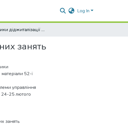
Log In
Виклики діджиталізації при викладанні лабораторних занять
них занять
лики
 матеріали 52-ї
облеми управління
. 24-25 лютого
их занять