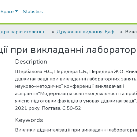
 DSpace
Statistics
Кафедра паразитології та ветеринарно-санітарної експертизи
Друковані видання. Кафедра паразитології та ветеринарно-санітарної експертизи
ії при викладанні лаборатор
Description
Щербакова Н.С., Передера С.Б., Передера Ж.О .Вик
діджиталізації при викладанні лабораторних занять.
науково-методичної конференції викладачав і
аспірантів"Модернізація освітньої діяльності та пр
якістю підготовки фахівців в умовах діджиталізації"
2021 року. Полтава. С 50-52
Keywords
Виклики діджиталізації при викладанні лабораторн