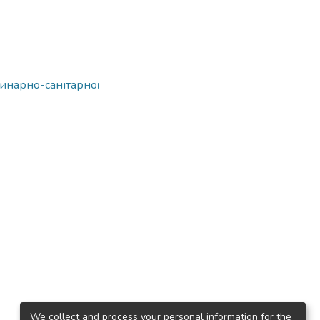
ринарно-санітарної
We collect and process your personal information for the