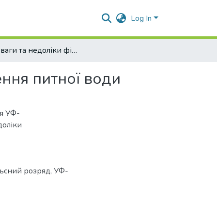
Log In
Переваги та недоліки фізичних методів знезараження питної води
ення питної води
я УФ-
доліки
льсний розряд, УФ-