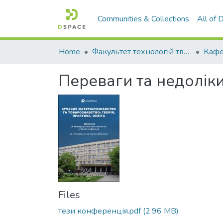
Communities & Collections
All of
Home
Факультет технологій тваринництва та продовольства
Переваги та недолік
Files
тези конференція.pdf
(2.96 MB)