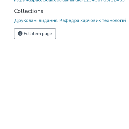
https://dspace.pdau.edu.ua/handle/123456789/12453
Collections
Друковані видання. Кафедра харчових технологій
Full item page