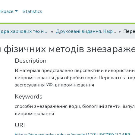
 DSpace
Statistics
Кафедра харчових технологій
Друковані видання. Кафедра харчових технологій
и фізичних методів знезараж
Description
В матеріалі представлено перспективи використанн
випромінювання для обробки води. Переваги та не
застосування УФ-випромінювання
Keywords
способи знезараження води, біологічні агенти, імпу
випромінювання
URI