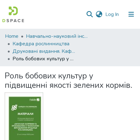
(current)
Log In
Communities
Home
Навчально-науковий інститут агротехнологій, селекції та екології
&
Кафедра рослинництва
Collections
Друковані видання. Кафедра рослинництва
Роль бобових культур у підвищенні якості зелених кормів.
All of DSpace
Роль бобових культур у
Statistics
підвищенні якості зелених кормів.