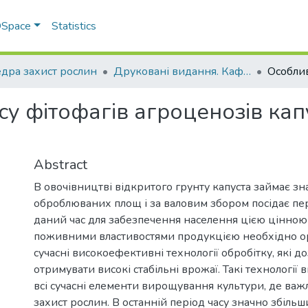
 DSpace
Statistics
дра захист рослин
Друковані видання. Кафедра захист рослин
у фітофагів агроценозів кап
Abstract
В овочівництві відкритого грунту капуста займає зн
оброблюваних площ і за валовим збором посідає пе
даний час для забезпечення населення цією цінною 
поживними властивостями продукцією необхідно ор
сучасні високоефективні технології обробітку, які д
отримувати високі стабільні врожаї. Такі технології
всі сучасні елементи вирощування культури, де важ
захист рослин. В останній період часу значно збіль