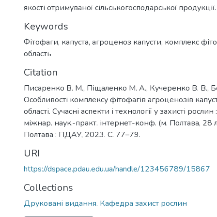
якості отримуваної сільськогосподарської продукції.
Keywords
Фітофаги
,
капуста
,
агроценоз капусти
,
комплекс фіто
область
Citation
Писаренко В. М., Піщаленко М. А., Кучеренко В. В., 
Особливості комплексу фітофагів агроценозів капус
області. Сучасні аспекти і технології у захисті рослин 
міжнар. наук.-практ. інтернет-конф. (м. Полтава, 28 л
Полтава : ПДАУ, 2023. С. 77–79.
URI
https://dspace.pdau.edu.ua/handle/123456789/15867
Collections
Друковані видання. Кафедра захист рослин