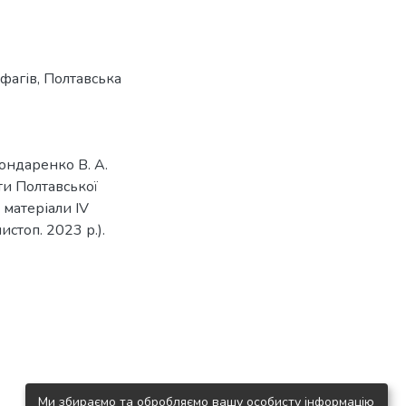
фагів
,
Полтавська
Бондаренко В. А.
ти Полтавської
: матеріали IV
истоп. 2023 р.).
Ми збираємо та обробляємо вашу особисту інформацію