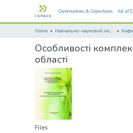
Communities & Collections
All of
Home
Навчально-науковий інститут агротехнологій, селекції та екології
Кафе
Особливості комплекс
області
Files