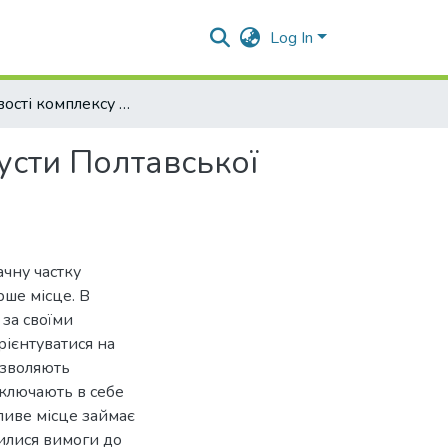
Log In
Особливості комплексу фітофагів агроценозів капусти Полтавської області
усти Полтавської
ачну частку
рше місце. В
за своїми
ієнтуватися на
озволяють
 включають в себе
ливе місце займає
шилися вимоги до