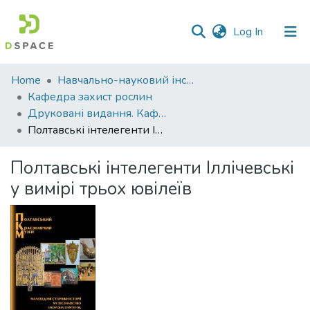
(current)
Log In
Communities
Home
Навчально-науковий інститут агротехнологій, селекції та екології
&
Кафедра захист рослин
Collections
Друковані видання. Кафедра захист рослин
Полтавські інтелегенти Іллічевські у вимірі трьох ювілеїв
All of DSpace
Полтавські інтелегенти Іллічевські
Statistics
у вимірі трьох ювілеїв