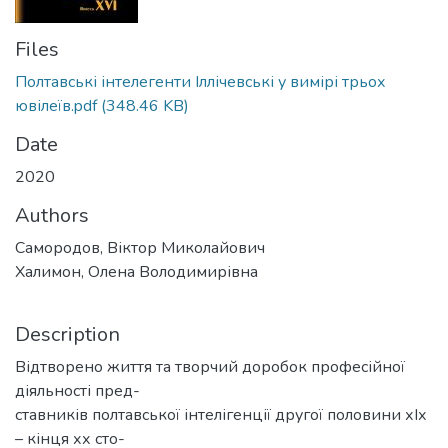
Files
Полтавські інтелегенти Іллічевські у вимірі трьох
ювілеїв.pdf
(348.46 KB)
Date
2020
Authors
Самородов, Віктор Миколайович
Халимон, Олена Володимирівна
Description
Відтворено життя та творчий доробок професійної
діяльності пред-
ставників полтавської інтелігенції другої половини хІх
– кінця хх сто-