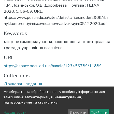
Т.М. Лозинської, О.В. Дорофєєва. Полтава : ПДАА.
2020. С. 56-59. URL:
https://www.pdau.edu.ua/sites/default/files/node/2908/zbir
nykkonferenciyimiscevesamovryadvukrayini08122020.pdf
Keywords
місцеве самоврядування
,
законопроект
,
територіальна
громада
,
управління власністю
URI
https://dspace.pdau.edu.ua/handle/123456789/11889
Collections
Друковані видання
Ми збираємо та обробляємо вашу особисту інформацію для
Full item page
таких цілей:
автентифікація, налаштування,
підтвердження та статистика
.
DSpace software
copyright © 2002-2026
LYRASIS
Налаштувати
Відхилити
Прийняти