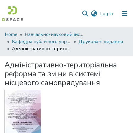
(current)
Log In
Communities
Home
Навчально-науковий інститут економіки, управління, права та інформаційних технологій
&
Кафедра публічного управління та адміністрування
Друковані видання
Collections
Адміністративно-територіальна реформа та зміни в системі місцевого самоврядування
All of DSpace
Адміністративно-територіальна
реформа та зміни в системі
Statistics
місцевого самоврядування