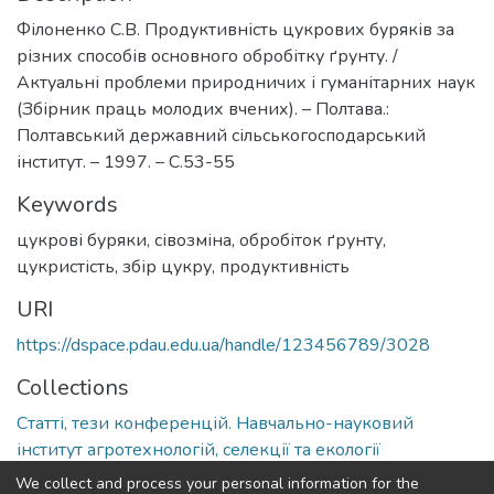
Філоненко С.В. Продуктивність цукрових буряків за
різних способів основного обробітку ґрунту. /
Актуальні проблеми природничих і гуманітарних наук
(Збірник праць молодих вчених). – Полтава.:
Полтавський державний сільськогосподарський
інститут. – 1997. – С.53-55
Keywords
цукрові буряки
,
сівозміна
,
обробіток ґрунту
,
цукристість
,
збір цукру
,
продуктивність
URI
https://dspace.pdau.edu.ua/handle/123456789/3028
Collections
Статті, тези конференцій. Навчально-науковий
інститут агротехнологій, селекції та екології
We collect and process your personal information for the