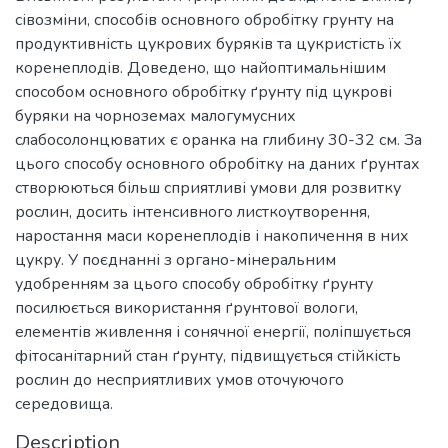
сівозміни, способів основного обробітку грунту на
продуктивність цукрових буряків та цукристість їх
коренеплодів. Доведено, що найоптимальнішим
способом основного обробітку ґрунту під цукрові
буряки на чорноземах малогумусних
слабосолонцюватих є оранка на глибину 30-32 см. За
цього способу основного обробітку на даних ґрунтах
створюються більш сприятливі умови для розвитку
рослин, досить інтенсивного листкоутворення,
наростання маси коренеплодів і накопичення в них
цукру. У поєднанні з органо-мінеральним
удобренням за цього способу обробітку ґрунту
посилюється використання ґрунтової вологи,
елементів живлення і сонячної енергії, поліпшується
фітосанітарний стан ґрунту, підвищується стійкість
рослин до несприятливих умов оточуючого
середовища.
Description