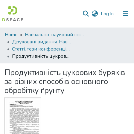
(current)
Log In
Communities
Home
Навчально-науковий інститут агротехнологій, селекції та екології
&
Друковані видання. Навчально-науковий інститут агротехнологій, селекції та екології
Collections
Статті, тези конференцій. Навчально-науковий інститут агротехнологій, селекції та екології
Продуктивність цукрових буряків за різних способів основного обробітку ґрунту
All of DSpace
Продуктивність цукрових буряків
Statistics
за різних способів основного
обробітку ґрунту