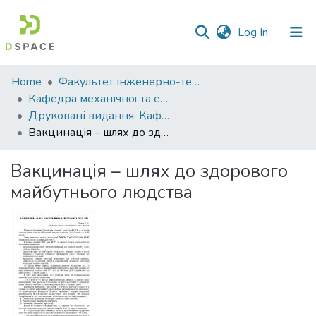
(current)
Log In
Communities
Home
Факультет інженерно-технологічний
&
Кафедра механічної та електричної інженерії
Collections
Друковані видання. Кафедра механічної та електричної інженерії
Вакцинація – шлях до здорового майбутнього людства
All of DSpace
Вакцинація – шлях до здорового
Statistics
майбутнього людства