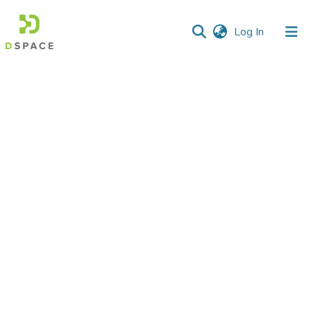
(current)
Log In
Communities
&
Collections
All of DSpace
Statistics