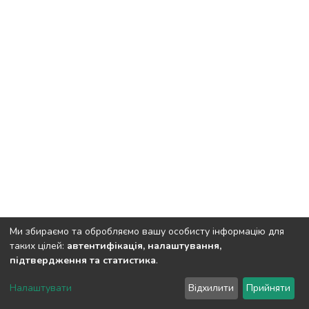
Ми збираємо та обробляємо вашу особисту інформацію для
таких цілей:
автентифікація, налаштування,
підтвердження та статистика
.
DSpace software
copyright © 2002-2026
LYRASIS
Налаштувати
Відхилити
Прийняти
Cookie settings
Send Feedback