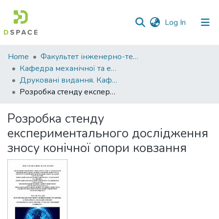
(current)
Log In
Communities
Home
Факультет інженерно-технологічний
&
Кафедра механічної та електричної інженерії
Collections
Друковані видання. Кафедра механічної та електричної інженерії
Розробка стенду експериментального дослідження зносу конічної опори ковзання
All of DSpace
Розробка стенду
Statistics
експериментального дослідження
зносу конічної опори ковзання