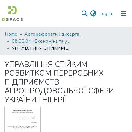
(current)
Log In
Communities
Home
Автореферати і дисертації
&
08.00.04 «Економіка та управління підприємствами (за видами економічної діяльності)»
Collections
УПРАВЛІННЯ СТІЙКИМ РОЗВИТКОМ ПЕРЕРОБНИХ ПІДПРИЄМСТВ АГРОПРОДОВОЛЬЧОЇ СФЕРИ УКРАЇНИ І НІГЕРІЇ
All of DSpace
УПРАВЛІННЯ СТІЙКИМ
РОЗВИТКОМ ПЕРЕРОБНИХ
Statistics
ПІДПРИЄМСТВ
АГРОПРОДОВОЛЬЧОЇ СФЕРИ
УКРАЇНИ І НІГЕРІЇ