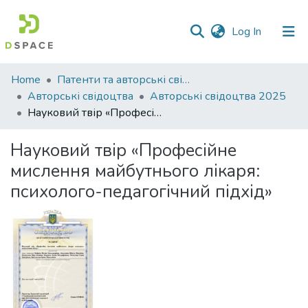
(current)
Log In
Communities
Home
Патенти та авторські свідоцтва
&
Авторські свідоцтва
Авторські свідоцтва 2025
Collections
Науковий твір «Професійне мислення майбутнього лікаря: психолого-педагогічний підхід»
All of DSpace
Науковий твір «Професійне
мислення майбутнього лікаря:
Statistics
психолого-педагогічний підхід»