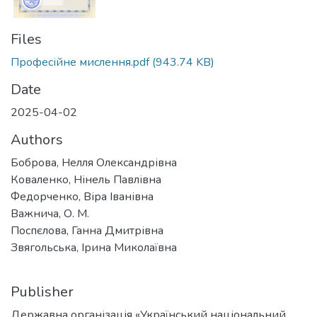
Files
Професійне мислення.pdf
(943.74 KB)
Date
2025-04-02
Authors
Боброва, Нелля Олександрівна
Коваленко, Нінель Павлівна
Федорченко, Віра Іванівна
Важнича, О. М.
Поспєлова, Ганна Дмитрівна
Звягольська, Ірина Миколаївна
Publisher
Державна організація «Український національний