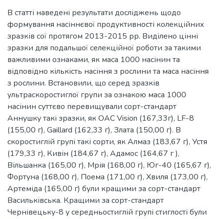
В статті наведені результати досліджень щодо
формування насіннєвої продуктивності колекційних
зразків сої протягом 2013-2015 рр. Виділено цінні
зразки для подальшої селекційної роботи за такими
важливими ознаками, як маса 1000 насінин та
відповідно кількість насіння з рослини та маса насіння
з рослини. Встановили, що серед зразків
ультраскоростиглої групи за ознакою маса 1000
насінин суттєво перевищували сорт-стандарт
Аннушку такі зразки, як ОАС Vision (167,33г), LF-8
(155,00 г), Gaillard (162,33 г), Злата (150,00 г). В
скоростиглій групі такі сорти, як Алмаз (183,67 г), Устя
(179,33 г), Кивін (184,67 г), Адамос (164,67 г ),
Вільшанка (165,00 г), Мрія (168,00 г), Юг-40 (165,67 г),
Фортуна (168,00 г), Поема (171,00 г), Хвиля (173,00 г),
Артеміда (165,00 г) були кращими за сорт-стандарт
Васильківська. Кращими за сорт-стандарт
Чернівецьку-8 у середньостиглій групі стиглості були