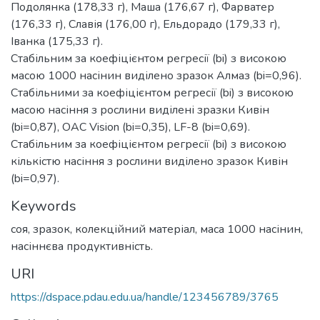
Подолянка (178,33 г), Маша (176,67 г), Фарватер
(176,33 г), Славія (176,00 г), Ельдорадо (179,33 г),
Іванка (175,33 г).
Стабільним за коефіцієнтом регресії (bi) з високою
масою 1000 насінин виділено зразок Алмаз (bi=0,96).
Стабільними за коефіцієнтом регресії (bi) з високою
масою насіння з рослини виділені зразки Кивін
(bi=0,87), OAC Vision (bi=0,35), LF-8 (bi=0,69).
Стабільним за коефіцієнтом регресії (bi) з високою
кількістю насіння з рослини виділено зразок Кивін
(bi=0,97).
Keywords
соя, зразок, колекційний матеріал, маса 1000 насінин,
насіннєва продуктивність.
URI
https://dspace.pdau.edu.ua/handle/123456789/3765