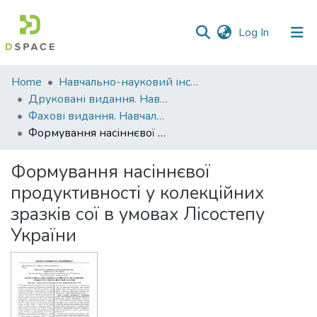
(current)
Log In
Communities
Home
Навчально-науковий інститут агротехнологій, селекції та екології
&
Друковані видання. Навчально-науковий інститут агротехнологій, селекції та екології
Collections
Фахові видання. Навчально-науковий інститут агротехнологій, селекції та екології
Формування насіннєвої продуктивності у колекційних зразків сої в умовах Лісостепу України
All of DSpace
Формування насіннєвої
Statistics
продуктивності у колекційних
зразків сої в умовах Лісостепу
України