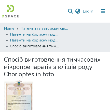
(current)
Log In
Communities
Home
Патенти та авторські свідоцтва
&
Патенти на корисну модель
Collections
Патенти на корисну модель_2024
Спосіб виготовлення тимчасових мікропрепаратів з кліщів роду Chorioptes in toto
All of DSpace
Спосіб виготовлення тимчасових
Statistics
мікропрепаратів з кліщів роду
Chorioptes in toto