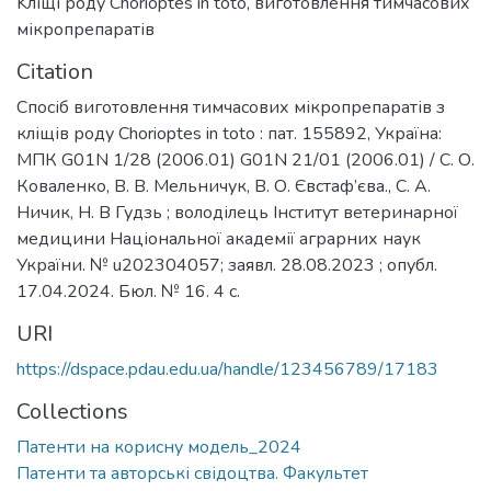
Kліщі роду Chorioptes in toto, виготовлення тимчасових
мікропрепаратів
Citation
Спосіб виготовлення тимчасових мікропрепаратів з
кліщів роду Chorioptes in toto : пат. 155892, Україна:
МПК G01N 1/28 (2006.01) G01N 21/01 (2006.01) / С. О.
Коваленко, В. В. Мельничук, В. О. Євстаф’єва., С. А.
Ничик, Н. В Гудзь ; володілець Інститут ветеринарної
медицини Національної академії аграрних наук
України. № u202304057; заявл. 28.08.2023 ; опубл.
17.04.2024. Бюл. № 16. 4 с.
URI
https://dspace.pdau.edu.ua/handle/123456789/17183
Collections
Патенти на корисну модель_2024
Патенти та авторські свідоцтва. Факультет