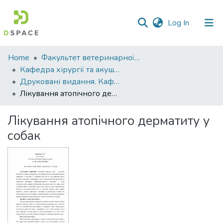
(current)
Log In
Communities
Home
Факультет ветеринарної медицини
&
Кафедра хірургії та акушерства
Collections
Друковані видання. Кафедра хірургії та акушерства
Лікування атопічного дерматиту у собак
All of DSpace
Лікування атопічного дерматиту у
Statistics
собак