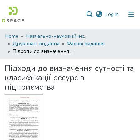
(current)
Log In
Communities
Home
Навчально-науковий інститут економіки, управління, права та інформаційних технологій
&
Друковані видання
Фахові видання
Collections
Підходи до визначення сутності та класифікації ресурсів підприємства
All of DSpace
Підходи до визначення сутності та
класифікації ресурсів
Statistics
підприємства