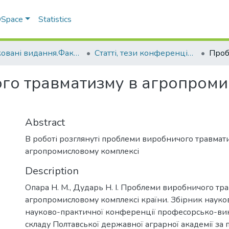
 DSpace
Statistics
Друковані видання.Факультет інженерно-технологічний
Статті, тези конференцій. Факультет інженерно-технологічний
го травматизму в агропроми
Abstract
В роботі розглянуті проблеми виробничого травмат
агропромисловому комплексі
Description
Опара Н. М., Дударь Н. І. Проблеми виробничого тр
агропромисловому комплексі країни. Збірник наук
науково-практичної конференції професорсько-ви
складу Полтавської державної аграрної академії за