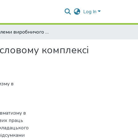
Log In
Проблеми виробничого травматизму в агропромисловому комплексі країни
словому комплексі
изму в
авматизму в
ових праць
кладацького
 підсумками