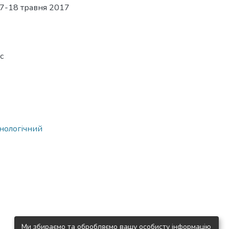
 17-18 травня 2017
с
хнологічний
Ми збираємо та обробляємо вашу особисту інформацію