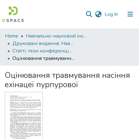
(current)
Log In
Communities
Home
Навчально-науковий інститут агротехнологій, селекції та екології
&
Друковані видання. Навчально-науковий інститут агротехнологій, селекції та екології
Collections
Статті, тези конференцій. Навчально-науковий інститут агротехнологій, селекції та екології
Оцінювання травмування насіння ехінацеї пурпурової
All of DSpace
Оцінювання травмування насіння
Statistics
ехінацеї пурпурової