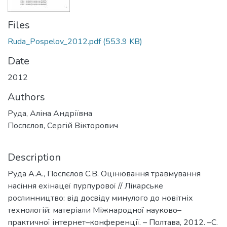
Files
Ruda_Pospelov_2012.pdf
(553.9 KB)
Date
2012
Authors
Руда, Аліна Андріївна
Поспєлов, Сергій Вікторович
Description
Руда А.А., Поспєлов С.В. Оцінювання травмування
насіння ехінацеї пурпурової // Лікарське
рослинництво: від досвіду минулого до новітніх
технологій: матеріали Міжнародної науково–
практичної інтернет–конференції. – Полтава, 2012. –С.