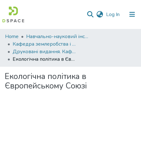
(current)
Log In
Communities
Home
Навчально-науковий інститут агротехнологій, селекції та екології
&
Кафедра землеробства і агрохімії ім. В.І.Сазанова
Collections
Друковані видання. Кафедра землеробства і агрохімії ім. В.І.Сазанова
Екологічна політика в Європейському Союзі
All of DSpace
Екологічна політика в
Statistics
Європейському Союзі