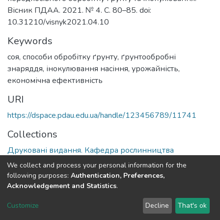
Вісник ПДАА. 2021. № 4. С. 80–85. doi:
10.31210/visnyk2021.04.10
Keywords
соя, способи обробітку ґрунту, ґрунтообробні
знаряддя, інокулювання насіння, урожайність,
економічна ефективність
URI
https://dspace.pdau.edu.ua/handle/123456789/11741
Collections
Друковані видання. Кафедра рослинництва
We collect and process your personal information for the
Full item page
following purposes:
Authentication, Preferences,
Acknowledgement and Statistics
.
DSpace software
copyright © 2002-2026
LYRASIS
Customize
Decline
That's ok
Cookie settings
Send Feedback