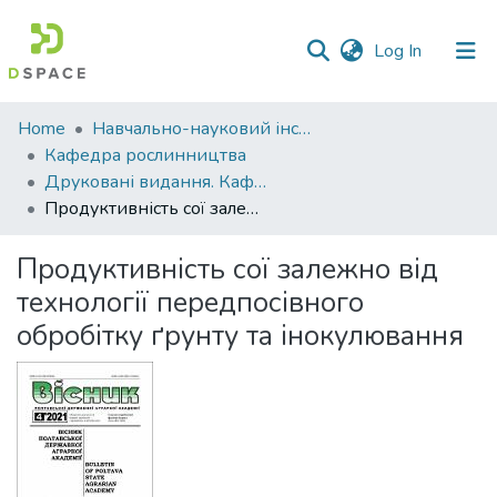
(current)
Log In
Communities
Home
Навчально-науковий інститут агротехнологій, селекції та екології
&
Кафедра рослинництва
Collections
Друковані видання. Кафедра рослинництва
Продуктивність сої залежно від технології передпосівного обробітку ґрунту та інокулювання
All of DSpace
Продуктивність сої залежно від
Statistics
технології передпосівного
обробітку ґрунту та інокулювання