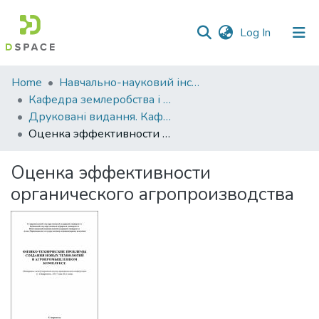
(current)
Log In
Communities
Home
Навчально-науковий інститут агротехнологій, селекції та екології
&
Кафедра землеробства і агрохімії ім. В.І.Сазанова
Collections
Друковані видання. Кафедра землеробства і агрохімії ім. В.І.Сазанова
Оценка эффективности органического агропроизводства
All of DSpace
Оценка эффективности
Statistics
органического агропроизводства