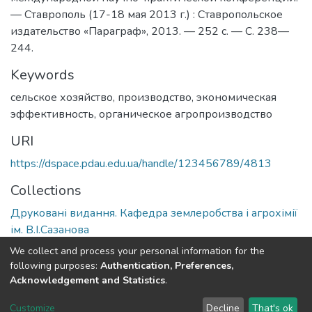
— Ставрополь (17-18 мая 2013 г.) : Ставропольское
издательство «Параграф», 2013. — 252 с. — С. 238—
244.
Keywords
сельское хозяйство, производство, экономическая
эффективность, органическое агропроизводство
URI
https://dspace.pdau.edu.ua/handle/123456789/4813
Collections
Друковані видання. Кафедра землеробства і агрохімії
ім. В.І.Сазанова
We collect and process your personal information for the
Full item page
following purposes:
Authentication, Preferences,
Acknowledgement and Statistics
.
DSpace software
copyright © 2002-2026
LYRASIS
Customize
Decline
That's ok