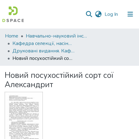
(current)
Log In
Communities
Home
Навчально-науковий інститут агротехнологій, селекції та екології
&
Кафедра селекції, насінництва і генетики
Collections
Друковані видання. Кафедра селекції, насінництва і генетики
Новий посухостійкий сорт сої Александрит
All of DSpace
Новий посухостійкий сорт сої
Statistics
Александрит