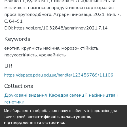
Рожко І. І., Кулик М. І., Сиплива Н. О. Адаптивність та
мінливість насіннєвої продуктивності сортозразків
проса прутоподібного. Аграрні інновації. 2021. Вип. 7.
С. 84–91.
DOI: https://doi.org/10.32848/agrar.innov.2021.7.14
Keywords
екотип, крупність насіння, морозо- стійкість,
посухостійкість, урожайність
URI
https://dspace.pdau.edu.ua/handle/123456789/11106
Collections
Друковані видання. Кафедра селекції, насінництва і
генетики
Ми збираємо та обробляємо вашу особисту інформацію для
Full item page
таких цілей:
автентифікація, налаштування,
підтвердження та статистика
.