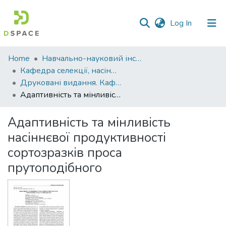
(current)
Log In
Communities
Home
Навчально-науковий інститут агротехнологій, селекції та екології
&
Кафедра селекції, насінництва і генетики
Collections
Друковані видання. Кафедра селекції, насінництва і генетики
Адаптивність та мінливість насіннєвої продуктивності сортозразків проса прутоподібного
All of DSpace
Адаптивність та мінливість
Statistics
насіннєвої продуктивності
сортозразків проса
прутоподібного