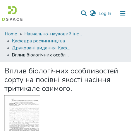
(current)
Log In
Communities
Home
Навчально-науковий інститут агротехнологій, селекції та екології
&
Кафедра рослинництва
Collections
Друковані видання. Кафедра рослинництва
Вплив біологічних особливостей сорту на посівні якості насіння тритикале озимого.
All of DSpace
Вплив біологічних особливостей
Statistics
сорту на посівні якості насіння
тритикале озимого.