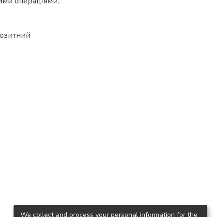
ими операціями.
озитний
We collect and process your personal information for the