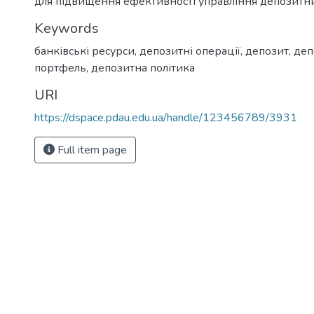
для підвищення ефективності управління депозитн
Keywords
банківські ресурси
,
депозитні операції
,
депозит
,
деп
портфель
,
депозитна політика
URI
https://dspace.pdau.edu.ua/handle/123456789/3931
Full item page