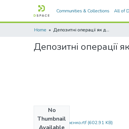
Communities & Collections
All of
Home
Депозитні операції як джерело рескрсів комерційних банків
Депозитні операції я
No
Files
Thumbnail
Avtoreferat_Нехаєнко.rtf
(602.91 KB)
Available