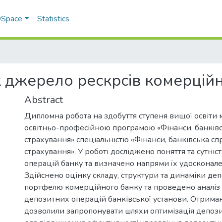
 DSpace
Statistics
к джерело рескрсів комерцій
Abstract
Дипломна робота на здобуття ступеня вищої освіти м
освітньо-професійною програмою «Фінанси, банківс
страхування» спеціальністю «Фінанси, банківська сп
страхування». У роботі досліджено поняття та сутні
операцій банку та визначено напрями їх удосконале
Здійснено оцінку складу, структури та динаміки де
портфелю комерційного банку та проведено аналіз
депозитних операцій банківської установи. Отриман
дозволили запропонувати шляхи оптимізація депоз