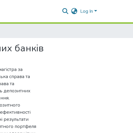
Log In
них банків
агістра за
ька справа та
рава та
сть депозитних
ння.
позитного
 ефективності
і результати
итного портфеля