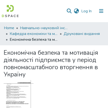
(current)
Log In
Communities
Home
Навчально-науковий інститут економіки, управління, права та інформаційних технологій
&
Кафедра економіки та міжнародних економічних відносин
Друковані видання
Collections
Економічна безпека та мотивація діяльності підприємств у період повномасштабного вторгнення в Україну
All of DSpace
Економічна безпека та мотивація
діяльності підприємств у період
Statistics
повномасштабного вторгнення в
Україну