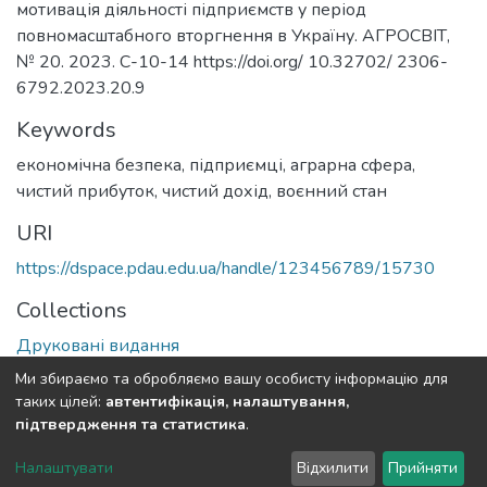
мотивація діяльності підприємств у період
повномасштабного вторгнення в Україну. АГРОСВІТ,
№ 20. 2023. С-10-14 https://doi.org/ 10.32702/ 2306-
6792.2023.20.9
Keywords
економічна безпека
,
підприємці
,
аграрна сфера
,
чистий прибуток
,
чистий дохід
,
воєнний стан
URI
https://dspace.pdau.edu.ua/handle/123456789/15730
Collections
Друковані видання
Ми збираємо та обробляємо вашу особисту інформацію для
Full item page
таких цілей:
автентифікація, налаштування,
підтвердження та статистика
.
DSpace software
copyright © 2002-2026
LYRASIS
Налаштувати
Відхилити
Прийняти
Cookie settings
Send Feedback