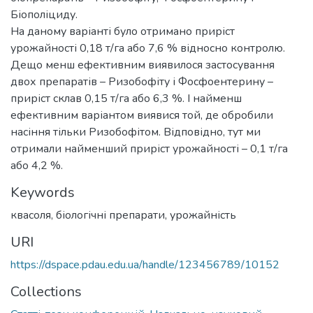
Біополіциду.
На даному варіанті було отримано приріст
урожайності 0,18 т/га або 7,6 % відносно контролю.
Дещо менш ефективним виявилося застосування
двох препаратів – Ризобофіту і Фосфоентерину –
приріст склав 0,15 т/га або 6,3 %. І найменш
ефективним варіантом виявися той, де обробили
насіння тільки Ризобофітом. Відповідно, тут ми
отримали найменший приріст урожайності – 0,1 т/га
або 4,2 %.
Keywords
квасоля
,
біологічні препарати
,
урожайність
URI
https://dspace.pdau.edu.ua/handle/123456789/10152
Collections