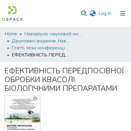
(current)
Log In
Communities
Home
Навчально-науковий інститут агротехнологій, селекції та екології
&
Друковані видання. Навчально-науковий інститут агротехнологій, селекції та екології
Collections
Статті, тези конференцій. Навчально-науковий інститут агротехнологій, селекції та екології
ЕФЕКТИВНІСТЬ ПЕРЕДПОСІВНОЇ ОБРОБКИ КВАСОЛІ БІОЛОГІЧНИМИ ПРЕПАРАТАМИ
All of DSpace
ЕФЕКТИВНІСТЬ ПЕРЕДПОСІВНОЇ
Statistics
ОБРОБКИ КВАСОЛІ
БІОЛОГІЧНИМИ ПРЕПАРАТАМИ