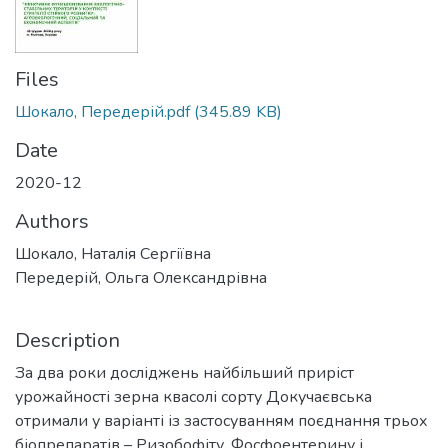
Files
Шокало, Передерій.pdf
(345.89 KB)
Date
2020-12
Authors
Шокало, Наталія Сергіївна
Передерій, Ольга Олександрівна
Description
За два роки досліджень найбільший приріст
урожайності зерна квасолі сорту Докучаєвська
отримали у варіанті із застосуванням поєднання трьох
біопрепаратів – Ризобофіту, Фосфоентерину і