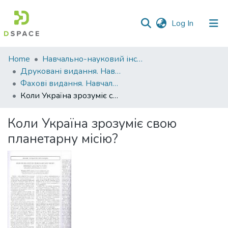
(current)
Log In
Communities
Home
Навчально-науковий інститут агротехнологій, селекції та екології
&
Друковані видання. Навчально-науковий інститут агротехнологій, селекції та екології
Collections
Фахові видання. Навчально-науковий інститут агротехнологій, селекції та екології
Коли Україна зрозуміє свою планетарну місію?
All of DSpace
Коли Україна зрозуміє свою
Statistics
планетарну місію?