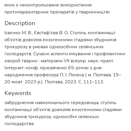
яких є неконтрольоване використання
протипаразитарних препаратів у тваринництві
Description
Ісаєнко М. В., Євстаф’єва В. О. Ступінь контамінації
об’єктів довкілля екзогенними стадіями збудників
трихурозу в умовах одноосібних селянських
господарств. Сучасні аспекти лікування і профілактики
хвороб тварин : матеріали VІІ всеукр. наук.-практ.
Інтернет-конф, присвяченої 65-річчю з дня
народження професора П. І. Локеса ( м. Полтава, 19–
20 жовт. 2023 р.). Полтава, 2023. С. 111–113.
Keywords
забруднення навколишнього середовища
,
ступінь
контамінації об’єктів довкілля екзогенними стадіями
збудників трихурозу
,
одноосібні селянські
господарства