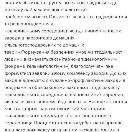
водних об’єктів та ґрунту, все частіше відносять до
розряду найважливіших екологічних
проблем сучасності. Одним з її аспектів є надходження
та розповсюдження у
навколишньому середовищі яєць, личинок та інших
зародків паразитозів домашніх
сільськогосподарських та домашніх
тварин.Формування безпечних умов життєдіяльності
людини визначається санітарно-епідеміологічним
(зокрема, гельмінтологічним) благополуччям, яке
формується завдякицілому комплексу заходів. До цих
заходів відносять: лікувально-профілактичні заходи в
поєднанні з обов’язковими заходами щодо захисту
навколишнього середовища від інвазійних зародків,
які включають зокрема й дезінвазію. Велике значення
має і санітарно-паразитологічний моніторинг
навколишнього природного та антропогенного
середовища Процес інтенсивної урбанізації призвів
до цілого комплексу негативних наслідків, одним з