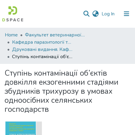
(current)
Log In
Communities
Home
Факультет ветеринарної медицини
&
Кафедра паразитології та ветеринарно-санітарної експертизи
Collections
Друковані видання. Кафедра паразитології та ветеринарно-санітарної експертизи
Ступінь контамінації об’єктів довкілля екзогенними стадіями збудників трихурозу в умовах одноосібних селянських господарств
All of DSpace
Ступінь контамінації об’єктів
Statistics
довкілля екзогенними стадіями
збудників трихурозу в умовах
одноосібних селянських
господарств