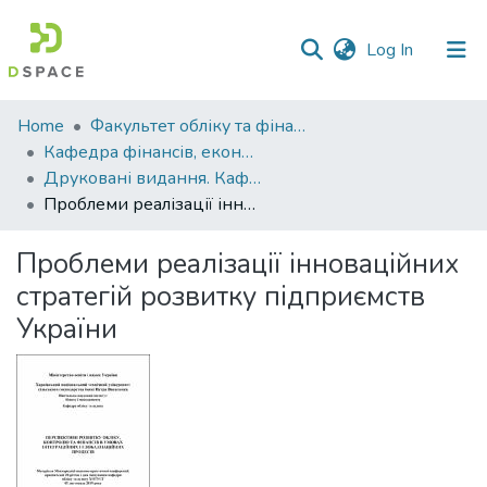
(current)
Log In
Communities
Home
Факультет обліку та фінансів
&
Кафедра фінансів, економічних досліджень і туризму
Collections
Друковані видання. Кафедра фінансів, економічних досліджень і туризму
Проблеми реалізації інноваційних стратегій розвитку підприємств України
All of DSpace
Проблеми реалізації інноваційних
Statistics
стратегій розвитку підприємств
України